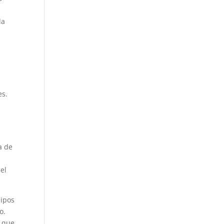
da
es.
a de
el
uipos
o.
o que