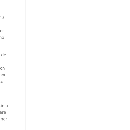
r a
e
por
mo
e de
con
 por
co
ielo
para
ener