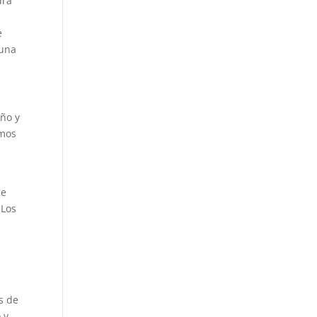
drá
e
 una
eño y
emos
de
 Los
s de
 y