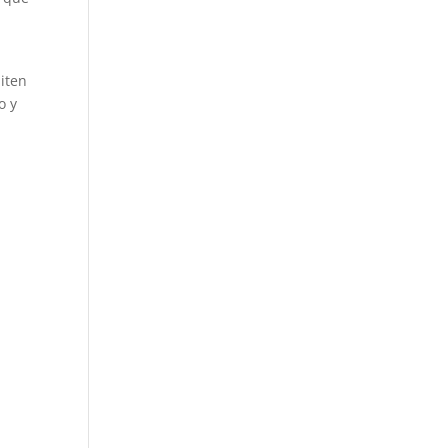
miten
o y