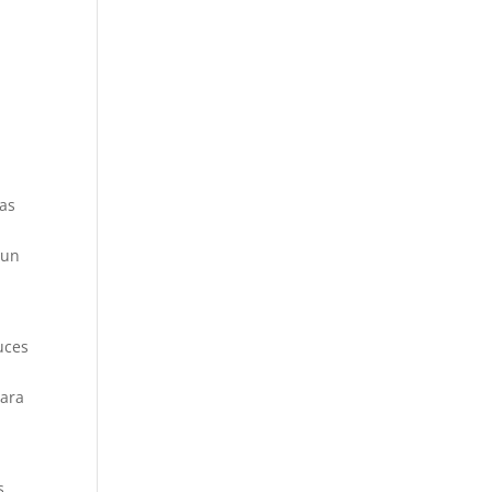
das
 un
uces
para
s