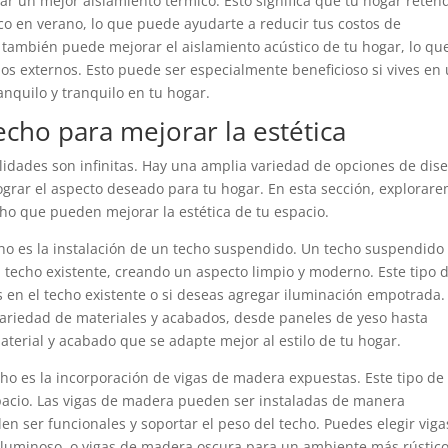
nar un mejor aislamiento térmico. Esto significa que tu hogar reten
co en verano, lo que puede ayudarte a reducir tus costos de
o también puede mejorar el aislamiento acústico de tu hogar, lo qu
dos externos. Esto puede ser especialmente beneficioso si vives en
nquilo y tranquilo en tu hogar.
echo para mejorar la estética
ilidades son infinitas. Hay una amplia variedad de opciones de dis
grar el aspecto deseado para tu hogar. En esta sección, explorar
ho que pueden mejorar la estética de tu espacio.
ho es la instalación de un techo suspendido. Un techo suspendido
l techo existente, creando un aspecto limpio y moderno. Este tipo 
s en el techo existente o si deseas agregar iluminación empotrada.
ariedad de materiales y acabados, desde paneles de yeso hasta
terial y acabado que se adapte mejor al estilo de tu hogar.
cho es la incorporación de vigas de madera expuestas. Este tipo de
spacio. Las vigas de madera pueden ser instaladas de manera
den ser funcionales y soportar el peso del techo. Puedes elegir viga
luminoso, o vigas de madera oscura para un ambiente más rústico