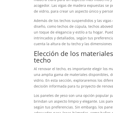
acogedor. Las vigas de madera expuestas se p
de vidrio, para crear un aspecto único y perso
Además de los techos suspendidos y las vigas
diseño, como techos de cúpula, techos aboved
un toque de elegancia y estilo a tu hogar. Pu
intrincados y detallados, según tus preferenci
cuenta la altura de tu techo y las dimensiones 
Elección de los materiale
techo
Al renovar el techo, es importante elegir los 
una amplia gama de materiales disponibles, d
vidrio. En esta sección, exploraremos los dife
decisión informada para tu proyecto de renova
Los paneles de yeso son una opción popular par
brindan un aspecto limpio y elegante. Los pan
según tus preferencias. Sin embargo, los pan
adecuados para áreas húmedas, como baños o co