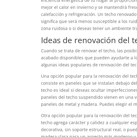
eficiencia energética de tu hogar al proporcio
mejor el calor en invierno y se mantendrá fres
calefacción y refrigeración. Un techo renovad
significa que será menos susceptible a los rui
zona ruidosa o si deseas tener un ambiente tra
Ideas de renovación del t
Cuando se trata de renovar el techo, las posib
acabado disponibles que pueden ayudarte a lo
algunas ideas populares de renovación del tec
Una opción popular para la renovación del tec
consiste en paneles que se instalan debajo de
techo es ideal si deseas ocultar imperfeccione
paneles del techo suspendido vienen en una v
paneles de metal y madera. Puedes elegir el ma
Otra opción popular para la renovación del te
techo agrega carácter y calidez a cualquier e
decorativa, sin soporte estructural real, o pue
madera clara para un aspecto más moderno y 