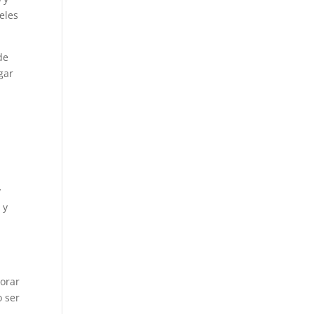
eles
de
gar
y
 y
corar
o ser