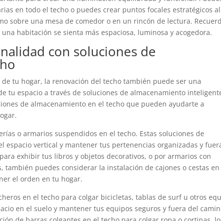
ias en todo el techo o puedes crear puntos focales estratégicos al
como sobre una mesa de comedor o en un rincón de lectura. Recuer
una habitación se sienta más espaciosa, luminosa y acogedora.
onalidad con soluciones de
cho
n de tu hogar, la renovación del techo también puede ser una
e tu espacio a través de soluciones de almacenamiento inteligent
uciones de almacenamiento en el techo que pueden ayudarte a
ogar.
erías o armarios suspendidos en el techo. Estas soluciones de
 espacio vertical y mantener tus pertenencias organizadas y fuer
 para exhibir tus libros y objetos decorativos, o por armarios con
, también puedes considerar la instalación de cajones o cestas en 
er el orden en tu hogar.
heros en el techo para colgar bicicletas, tablas de surf u otros eq
pacio en el suelo y mantener tus equipos seguros y fuera del camin
ión de barras colgantes en el techo para colgar ropa o cortinas, l