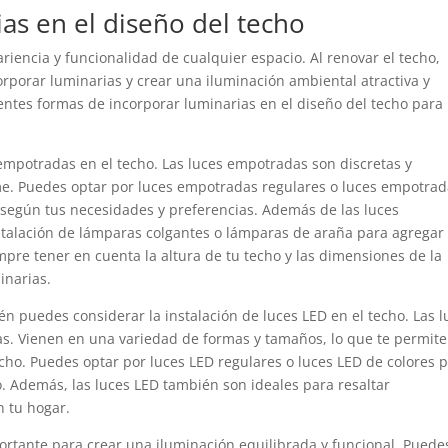
as en el diseño del techo
ariencia y funcionalidad de cualquier espacio. Al renovar el techo,
porar luminarias y crear una iluminación ambiental atractiva y
rentes formas de incorporar luminarias en el diseño del techo para
 empotradas en el techo. Las luces empotradas son discretas y
e. Puedes optar por luces empotradas regulares o luces empotra
z según tus necesidades y preferencias. Además de las luces
talación de lámparas colgantes o lámparas de araña para agregar
pre tener en cuenta la altura de tu techo y las dimensiones de la
inarias.
n puedes considerar la instalación de luces LED en el techo. Las l
as. Vienen en una variedad de formas y tamaños, lo que te permite
echo. Puedes optar por luces LED regulares o luces LED de colores 
. Además, las luces LED también son ideales para resaltar
n tu hogar.
ortante para crear una iluminación equilibrada y funcional. Puede