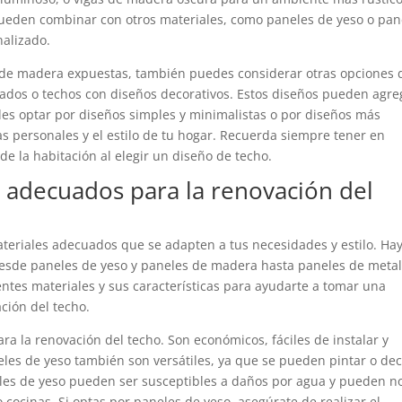
ueden combinar con otros materiales, como paneles de yeso o pan
nalizado.
 de madera expuestas, también puedes considerar otras opciones 
ados o techos con diseños decorativos. Estos diseños pueden agre
edes optar por diseños simples y minimalistas o por diseños más
as personales y el estilo de tu hogar. Recuerda siempre tener en
de la habitación al elegir un diseño de techo.
s adecuados para la renovación del
materiales adecuados que se adapten a tus necesidades y estilo. Ha
esde paneles de yeso y paneles de madera hasta paneles de metal
rentes materiales y sus características para ayudarte a tomar una
ción del techo.
a la renovación del techo. Son económicos, fáciles de instalar y
eles de yeso también son versátiles, ya que se pueden pintar o de
eles de yeso pueden ser susceptibles a daños por agua y pueden n
cinas. Si optas por paneles de yeso, asegúrate de realizar el