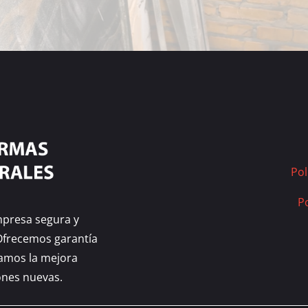
Pol
Po
mpresa segura y
Ofrecemos garantía
yamos la mejora
ones nuevas.