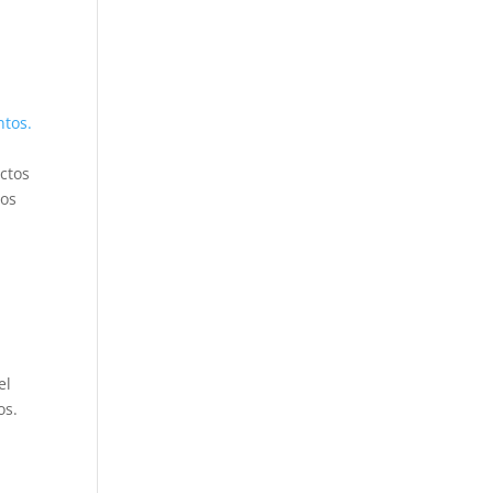
ntos.
ctos
los
e
el
os.