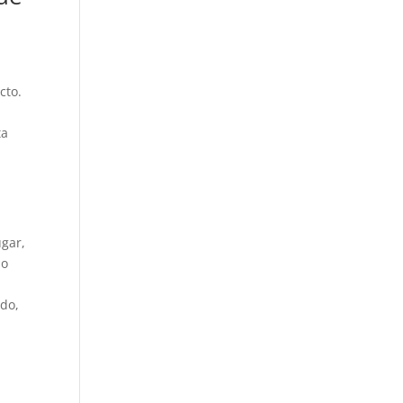
cto.
ta
ugar,
do
ado,