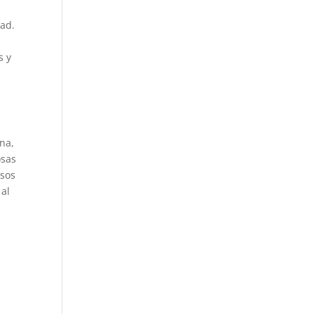
dad.
s y
na,
osas
isos
 al
l