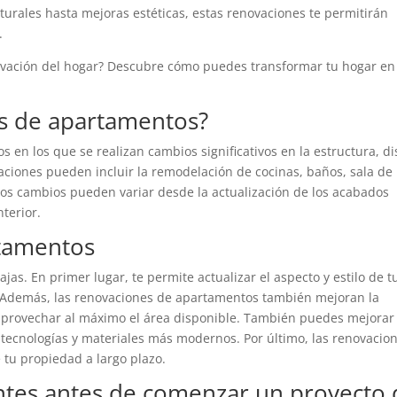
turales hasta mejoras estéticas, estas renovaciones te permitirán
.
novación del hogar? Descubre cómo puedes transformar tu hogar en
es de apartamentos?
 en los que se realizan cambios significativos en la estructura, d
aciones pueden incluir la remodelación de cocinas, baños, sala de
 Los cambios pueden variar desde la actualización de los acabados
terior.
rtamentos
s. En primer lugar, te permite actualizar el aspecto y estilo de t
. Además, las renovaciones de apartamentos también mejoran la
 aprovechar al máximo el área disponible. También puedes mejorar 
r tecnologías y materiales más modernos. Por último, las renovacio
tu propiedad a largo plazo.
ntes antes de comenzar un proyecto 