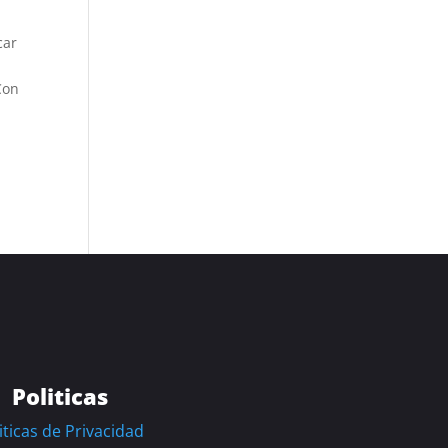
car
Con
Politicas
iticas de Privacidad