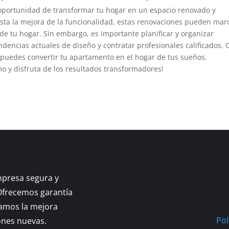
oportunidad de transformar tu hogar en un espacio renovado y
sta la mejora de la funcionalidad, estas renovaciones pueden mar
 de tu hogar. Sin embargo, es importante planificar y organizar
dencias actuales de diseño y contratar profesionales calificados. 
, puedes convertir tu apartamento en el hogar de tus sueños.
 y disfruta de los resultados transformadores!
mpresa segura y
Ofrecemos garantía
yamos la mejora
Pol
ones nuevas.