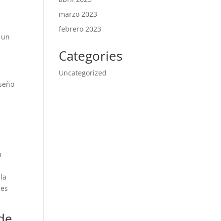
marzo 2023
febrero 2023
 un
Categories
Uncategorized
iseño
u
la
nes
de