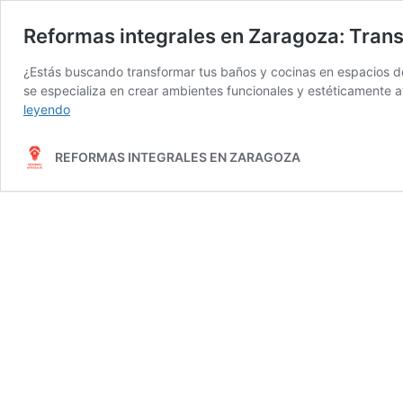
Reformas integrales en Zaragoza: Tran
¿Estás buscando transformar tus baños y cocinas en espacios d
se especializa en crear ambientes funcionales y estéticamente 
Reformas
leyendo
integrales
en
REFORMAS INTEGRALES EN ZARAGOZA
Zaragoza:
Transforma
tus
baños
y
cocinas
en
espacios
de
ensueño