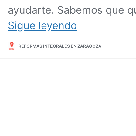
ayudarte. Sabemos que qui
Mejores
Sigue leyendo
Empresas
de
Reformas
REFORMAS INTEGRALES EN ZARAGOZA
en
Zaragoza:
Calidad
y
Profesionalismo