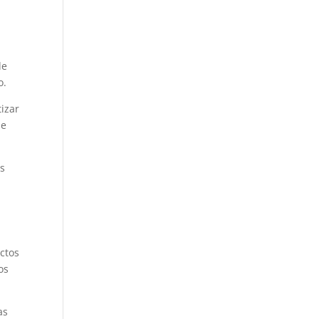
de
o.
izar
se
os
ctos
os
as