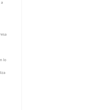
 a
presa
n lo
liza