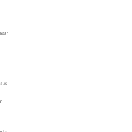
rasar
 sus
an
o la