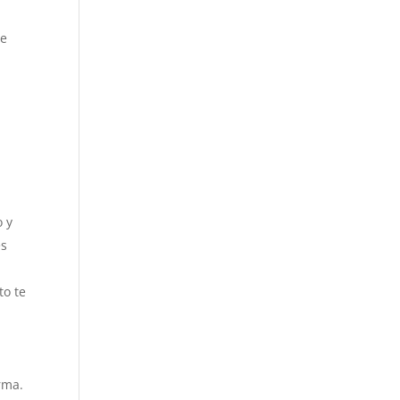
se
o y
es
to te
rma.