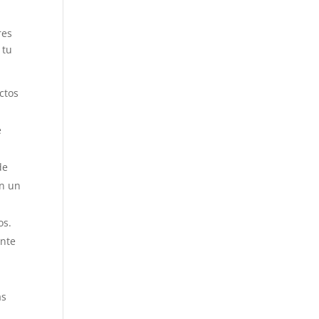
res
 tu
ctos
.
e
de
on un
os.
ante
as